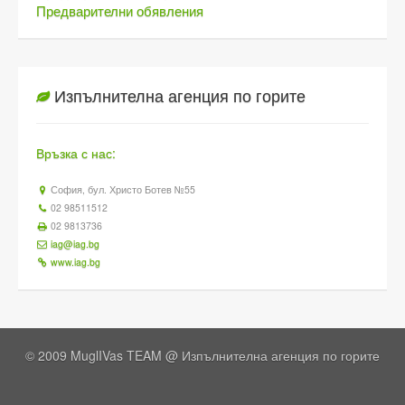
Предварителни обявления
Изпълнителна агенция по горите
Връзка с нас:
София, бул. Христо Ботев №55
02 98511512
02 9813736
iag@iag.bg
www.iag.bg
© 2009 MuglIVas TEAM @
Изпълнителна агенция по горите