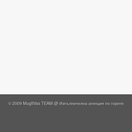
© 2009 MuglIVas TEAM @
Изпълнителна агенция по горите