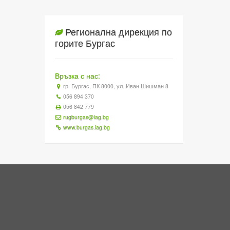
Регионална дирекция по
горите Бургас
Връзка с нас:
гр. Бургас, ПК 8000, ул. Иван Шишман 8
056 894 370
056 842 779
rugburgas@iag.bg
www.burgas.iag.bg