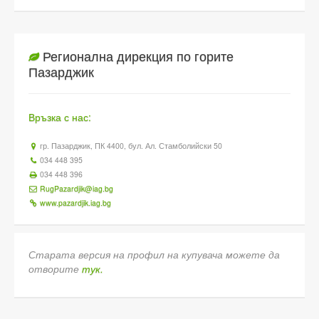
Регионална дирекция по горите
Пазарджик
Връзка с нас:
гр. Пазарджик, ПК 4400, бул. Ал. Стамболийски 50
034 448 395
034 448 396
RugPazardjik@iag.bg
www.pazardjik.iag.bg
Старата версия на профил на купувача можете да
отворите
тук.