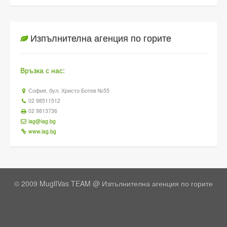
Изпълнителна агенция по горите
Връзка с нас:
София, бул. Христо Ботев №55
02 98511512
02 9813736
iag@iag.bg
www.iag.bg
© 2009 MuglIVas TEAM @
Изпълнителна агенция по горите