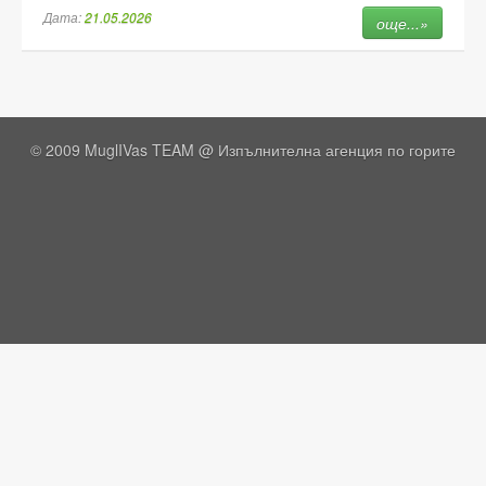
Дата:
21.05.2026
още...»
© 2009 MuglIVas TEAM @
Изпълнителна агенция по горите